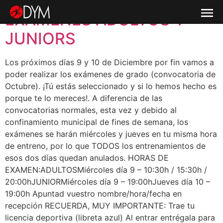
DÍA:
25 DE NOVIEMBRE DE 2020
EXAMENES ADULTOS Y
JUNIORS
Los próximos días 9 y 10 de Diciembre por fin vamos a
poder realizar los exámenes de grado (convocatoria de
Octubre). ¡Tú estás seleccionado y si lo hemos hecho es
porque te lo mereces!. A diferencia de las
convocatorias normales, esta vez y debido al
confinamiento municipal de fines de semana, los
exámenes se harán miércoles y jueves en tu misma hora
de entreno, por lo que TODOS los entrenamientos de
esos dos días quedan anulados. HORAS DE
EXAMEN:ADULTOSMiércoles día 9 – 10:30h / 15:30h /
20:00hJUNIORMiércoles día 9 – 19:00hJueves día 10 –
19:00h Apuntad vuestro nombre/hora/fecha en
recepción RECUERDA, MUY IMPORTANTE: Trae tu
licencia deportiva (libreta azul) Al entrar entrégala para