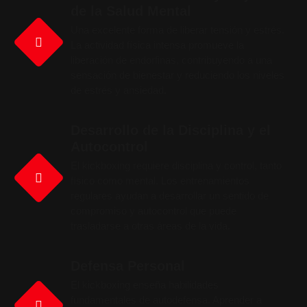
de la Salud Mental
Una excelente forma de liberar tensión y estrés.
La actividad física intensa promueve la
liberación de endorfinas, contribuyendo a una
sensación de bienestar y reduciendo los niveles
de estrés y ansiedad.
Desarrollo de la Disciplina y el
Autocontrol
El kickboxing requiere disciplina y control, tanto
físico como mental. Los entrenamientos
regulares ayudan a desarrollar un sentido de
compromiso y autocontrol que puede
trasladarse a otras áreas de la vida.
Defensa Personal
El kickboxing enseña habilidades
fundamentales de autodefensa. Aprender a