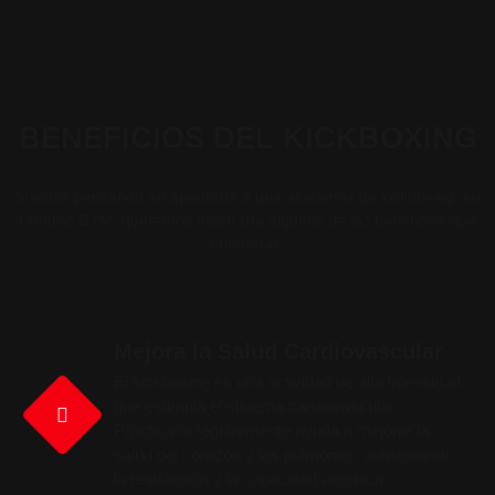
BENEFICIOS DEL KICKBOXING
Si estás pensando en apuntarte a una academia de kickboxing, en
Centros DYM, queremos mostrarte algunos de los beneficios que
obtendrás.
Mejora la Salud Cardiovascular
El kickboxing es una actividad de alta intensidad
que estimula el sistema cardiovascular.
Practicarlo regularmente ayuda a mejorar la
salud del corazón y los pulmones, aumentando
la resistencia y la capacidad aeróbica.