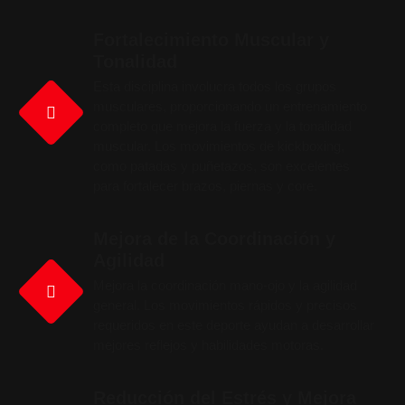
Fortalecimiento Muscular y
Tonalidad
Esta disciplina involucra todos los grupos
musculares, proporcionando un entrenamiento
completo que mejora la fuerza y la tonalidad
muscular. Los movimientos de kickboxing,
como patadas y puñetazos, son excelentes
para fortalecer brazos, piernas y core.
Mejora de la Coordinación y
Agilidad
Mejora la coordinación mano-ojo y la agilidad
general. Los movimientos rápidos y precisos
requeridos en este deporte ayudan a desarrollar
mejores reflejos y habilidades motoras.
Reducción del Estrés y Mejora