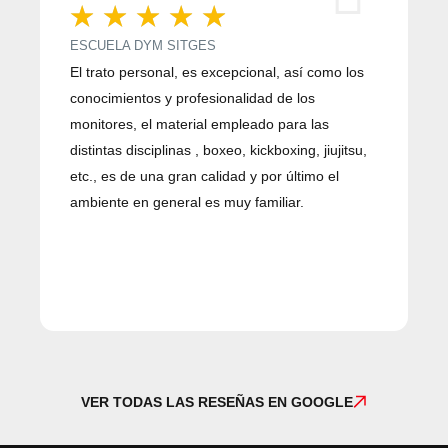
☆
☆
☆
☆
☆
ESCUELA DYM SITGES
El trato personal, es excepcional, así como los
E
conocimientos y profesionalidad de los
E
monitores, el material empleado para las
g
distintas disciplinas , boxeo, kickboxing, jiujitsu,
m
etc., es de una gran calidad y por último el
K
ambiente en general es muy familiar.
p
E
d
O
VER TODAS LAS RESEÑAS EN GOOGLE