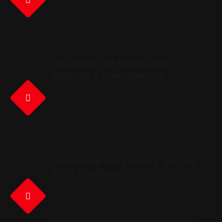
trabajo en equipo en un ambiente seguro. Los
niños, jóvenes y adultos desarrollan habilidades
sociales y construyen amistades mientras
entrenan.
Desarrollo de Habilidades
Motoras y Coordinación
A través de disciplinas como el karate,
mejoramos la coordinación, la agilidad y los
reflejos. Estas habilidades son esenciales para
el desarrollo integral, especialmente en los más
pequeños.
Reducción del Estrés y Mejora
de la Confianza
Practicar Artes Marciales libera tensiones y
estimula la producción de endorfinas, mejorando
la autoestima y reduciendo el estrés. Los
alumnos experimentan un incremento en su