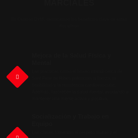
MARCIALES
En Centros DYM, destacamos los beneficios clave de estas
disciplinas
Mejora de la Salud Física y
Mental
Las prácticas como el boxeo infantil cerca de
Sant Pere de Ribes potencian la fuerza, la
flexibilidad y la resistencia cardiovascular.
Además, favorecen la salud mental, ayudando a
mantener una mente activa y positiva.
Socialización y Trabajo en
Equipo
Las clases fomentan el respeto mutuo y el