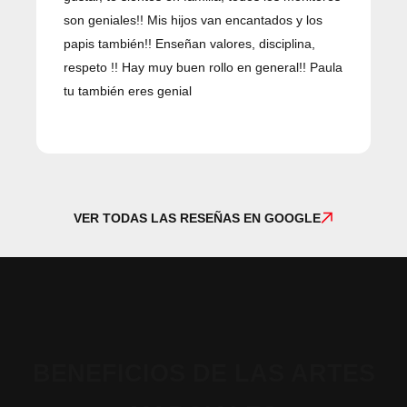
son geniales!! Mis hijos van encantados y los
p
papis también!! Enseñan valores, disciplina,
c
respeto !! Hay muy buen rollo en general!! Paula
tu también eres genial
VER TODAS LAS RESEÑAS EN GOOGLE
BENEFICIOS DE LAS ARTES