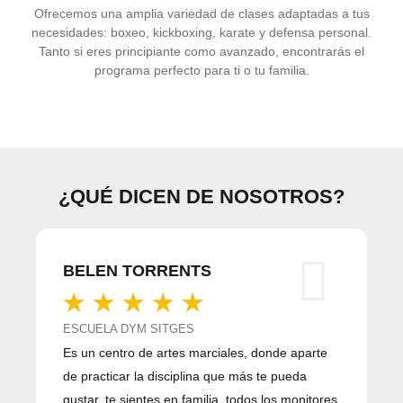
Ofrecemos una amplia variedad de clases adaptadas a tus
necesidades: boxeo, kickboxing, karate y defensa personal.
Tanto si eres principiante como avanzado, encontrarás el
programa perfecto para ti o tu familia.
¿QUÉ DICEN DE NOSOTROS?
BELEN TORRENTS
☆
☆
☆
☆
☆
ESCUELA DYM SITGES
C
Es un centro de artes marciales, donde aparte
M
de practicar la disciplina que más te pueda
c
gustar, te sientes en familia, todos los monitores
h