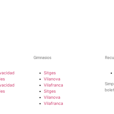
Gimnasios
Recu
ivacidad
Sitges
les
Vilanova
Simp
ivacidad
Vilafranca
bolet
les
Sitges
Vilanova
Vilafranca