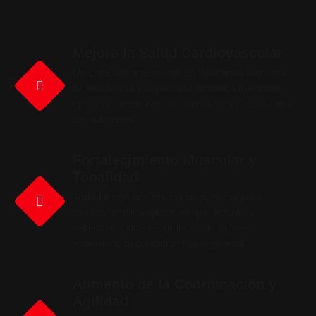
Mejora la Salud Cardiovascular
Un entrenador personal en Vilafranca aumenta
tu resistencia y capacidad aeróbica mediante
ejercicios intensivos que fortalecen el corazón y
los pulmones.
Fortalecimiento Muscular y
Tonalidad
Trabajar con un entrenador personal para
tonificar implica ejercicios que activan y
refuerzan todos los grupos musculares,
mejorando tu condición física general.
Aumento de la Coordinación y
Agilidad