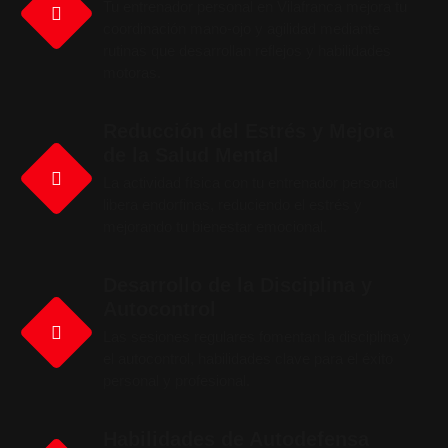
Tu entrenador personal en Vilafranca mejora tu
coordinación mano-ojo y agilidad mediante
rutinas que desarrollan reflejos y habilidades
motoras.
Reducción del Estrés y Mejora
de la Salud Mental
La actividad física con tu entrenador personal
libera endorfinas, reduciendo el estrés y
mejorando tu bienestar emocional.
Desarrollo de la Disciplina y
Autocontrol
Las sesiones regulares fomentan la disciplina y
el autocontrol, habilidades clave para el éxito
personal y profesional.
Habilidades de Autodefensa